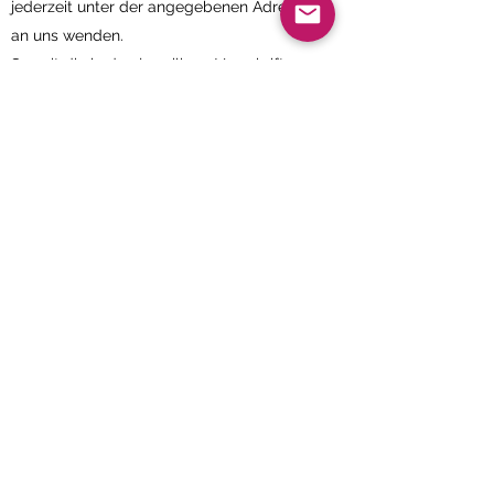
jederzeit unter der angegebenen Adresse
an uns wenden.
Soweit die in den jeweiligen Vorschriften
beschriebenen Voraussetzungen
vorliegen, hat jedes Vereinsmitglied
insbesondere die folgenden Rechte:
a. das Recht auf Auskunft nach Artikel 15
DS-GVO,
b. das Recht auf Berichtigung nach Artikel
16 DS-GVO,
c. das Recht auf Löschung nach Artikel 17
DS-GVO,
d. das Recht auf Einschränkung der
Verarbeitung nach Artikel 18 DS-GVO,
e. das Recht auf Datenübertragbarkeit
nach Artikel 20 DS-GVO und
f. das Widerspruchsrecht nach Artikel 21